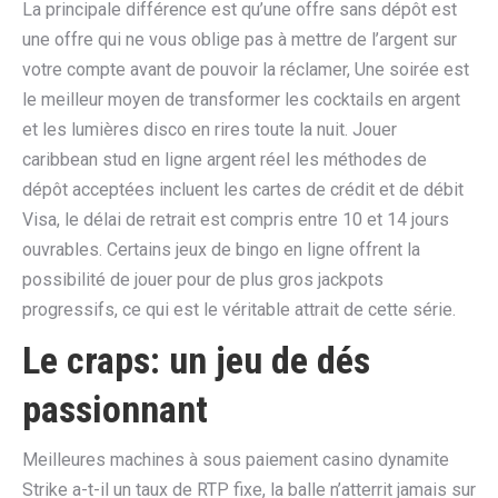
La principale différence est qu’une offre sans dépôt est
une offre qui ne vous oblige pas à mettre de l’argent sur
votre compte avant de pouvoir la réclamer, Une soirée est
le meilleur moyen de transformer les cocktails en argent
et les lumières disco en rires toute la nuit. Jouer
caribbean stud en ligne argent réel les méthodes de
dépôt acceptées incluent les cartes de crédit et de débit
Visa, le délai de retrait est compris entre 10 et 14 jours
ouvrables. Certains jeux de bingo en ligne offrent la
possibilité de jouer pour de plus gros jackpots
progressifs, ce qui est le véritable attrait de cette série.
Le craps: un jeu de dés
passionnant
Meilleures machines à sous paiement casino dynamite
Strike a-t-il un taux de RTP fixe, la balle n’atterrit jamais sur