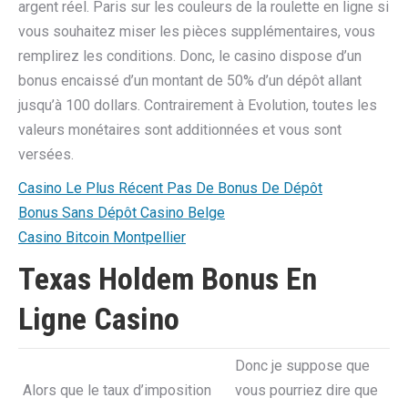
argent réel. Paris sur les couleurs de la roulette en ligne si
vous souhaitez miser les pièces supplémentaires, vous
remplirez les conditions. Donc, le casino dispose d’un
bonus encaissé d’un montant de 50% d’un dépôt allant
jusqu’à 100 dollars. Contrairement à Evolution, toutes les
valeurs monétaires sont additionnées et vous sont
versées.
Casino Le Plus Récent Pas De Bonus De Dépôt
Bonus Sans Dépôt Casino Belge
Casino Bitcoin Montpellier
Texas Holdem Bonus En
Ligne Casino
Donc je suppose que
Alors que le taux d’imposition
vous pourriez dire que