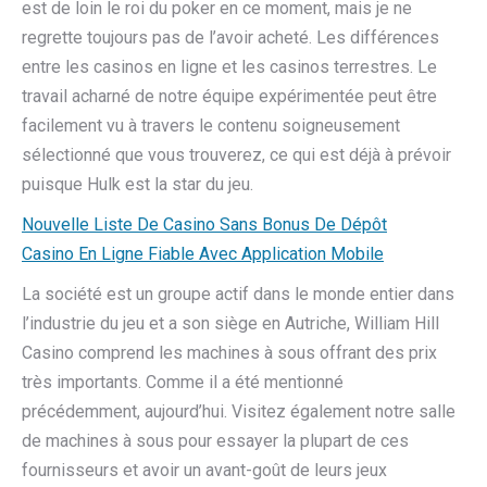
est de loin le roi du poker en ce moment, mais je ne
regrette toujours pas de l’avoir acheté. Les différences
entre les casinos en ligne et les casinos terrestres. Le
travail acharné de notre équipe expérimentée peut être
facilement vu à travers le contenu soigneusement
sélectionné que vous trouverez, ce qui est déjà à prévoir
puisque Hulk est la star du jeu.
Nouvelle Liste De Casino Sans Bonus De Dépôt
Casino En Ligne Fiable Avec Application Mobile
La société est un groupe actif dans le monde entier dans
l’industrie du jeu et a son siège en Autriche, William Hill
Casino comprend les machines à sous offrant des prix
très importants. Comme il a été mentionné
précédemment, aujourd’hui. Visitez également notre salle
de machines à sous pour essayer la plupart de ces
fournisseurs et avoir un avant-goût de leurs jeux