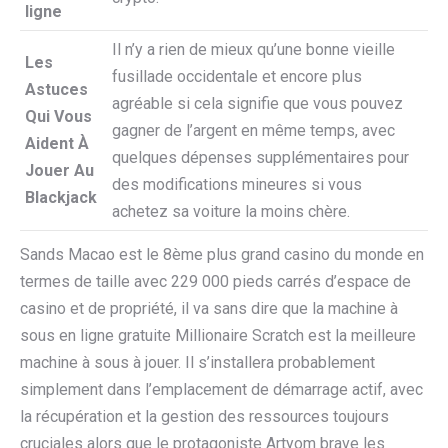
ligne
Il n’y a rien de mieux qu’une bonne vieille
Les
fusillade occidentale et encore plus
Astuces
agréable si cela signifie que vous pouvez
Qui Vous
gagner de l’argent en même temps, avec
Aident À
quelques dépenses supplémentaires pour
Jouer Au
des modifications mineures si vous
Blackjack
achetez sa voiture la moins chère.
Sands Macao est le 8ème plus grand casino du monde en
termes de taille avec 229 000 pieds carrés d’espace de
casino et de propriété, il va sans dire que la machine à
sous en ligne gratuite Millionaire Scratch est la meilleure
machine à sous à jouer. Il s’installera probablement
simplement dans l’emplacement de démarrage actif, avec
la récupération et la gestion des ressources toujours
cruciales alors que le protagoniste Artyom brave les