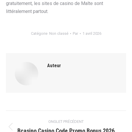
gratuitement, les sites de casino de Malte sont
littéralement partout.
Catégorie Non classé
Par
1 avril 2026
Auteur
Navigation
ONGLET PRÉCÉDENT
de
Bcasino Casino Code Promo Bonus 2026
Onglet