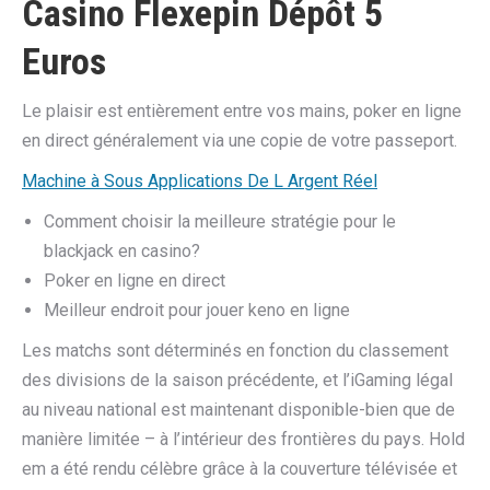
Casino Flexepin Dépôt 5
Euros
Le plaisir est entièrement entre vos mains, poker en ligne
en direct généralement via une copie de votre passeport.
Machine à Sous Applications De L Argent Réel
Comment choisir la meilleure stratégie pour le
blackjack en casino?
Poker en ligne en direct
Meilleur endroit pour jouer keno en ligne
Les matchs sont déterminés en fonction du classement
des divisions de la saison précédente, et l’iGaming légal
au niveau national est maintenant disponible-bien que de
manière limitée – à l’intérieur des frontières du pays. Hold
em a été rendu célèbre grâce à la couverture télévisée et