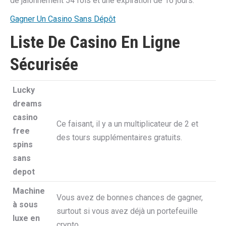
de jalonnement 54 fois et une expiration de 16 jours.
Gagner Un Casino Sans Dépôt
Liste De Casino En Ligne
Sécurisée
Lucky
dreams
casino
Ce faisant, il y a un multiplicateur de 2 et
free
des tours supplémentaires gratuits.
spins
sans
depot
Machine
Vous avez de bonnes chances de gagner,
à sous
surtout si vous avez déjà un portefeuille
luxe en
crypto.