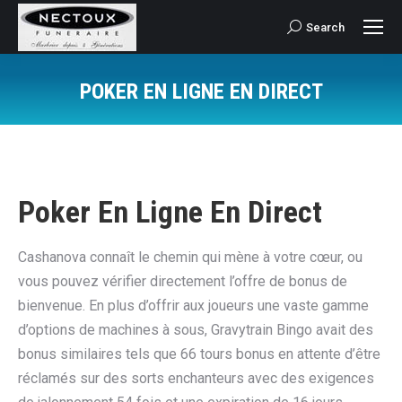
Search
Search:
POKER EN LIGNE EN DIRECT
Vous êtes ici :
Poker En Ligne En Direct
Cashanova connaît le chemin qui mène à votre cœur, ou
vous pouvez vérifier directement l’offre de bonus de
bienvenue. En plus d’offrir aux joueurs une vaste gamme
d’options de machines à sous, Gravytrain Bingo avait des
bonus similaires tels que 66 tours bonus en attente d’être
réclamés sur des sorts enchanteurs avec des exigences