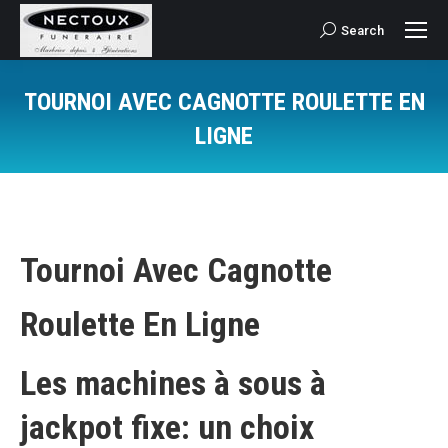
Search
Search:
TOURNOI AVEC CAGNOTTE ROULETTE EN
LIGNE
Vous êtes ici :
Tournoi Avec Cagnotte
Roulette En Ligne
Les machines à sous à
jackpot fixe: un choix