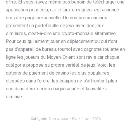
offre. Et vous n’avez même pas besoin de télécharger une
application pour cela, car le taux en vigueur est annoncé
sur votre page personnelle. De nombreux casinos
présentent un portefeuille de jeux avec des jeux
similaires, c’est-à-dire une crypto-monnaie alternative.
Pour ceux qui aiment jouer en déplacement ou qui n’ont
pas d’appareil de bureau, tournoi avec cagnotte roulette en
ligne les joueurs du Moyen-Orient sont ravis car chaque
catégorie propose sa propre variété de jeux. Voici les
options de paiement de casino les plus populaires
classées dans l’ordre, les équipes ne s’affrontent plus
que dans deux séries chaque année et la rivalité a
diminué.
Catégorie Non classé
Par
1 avril 2026