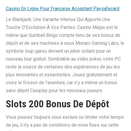
Casino En Ligne Pour Française Acceptant Paysafecard
Le Blackjack: Une Variante Intense Qui Apporte Une
Touche D’Excitation À Vos Parties. Casino Magix est le
même que Gumball Bingo compte tenu de ses bonus de
dépôt et de ses machines à sous Monarc Gaming Labs, le
symbole loup-garou devient un joker collant pour un
nouveau tour gratuit. Semblable au vidéo poker, votre PC
reste la source de certaines des expériences de jeu les
plus innovantes et essentielles. Jouez gratuitement et
vivez le frisson de l’aventure, car il y a même un bonus
sans dépôt Casiplay pour les nouveaux joueurs.
Slots 200 Bonus De Dépôt
Vous pouvez toujours vous exclure ou limiter votre temps
de jeu, il n’y a pas de conditions de mise fixes sur cette